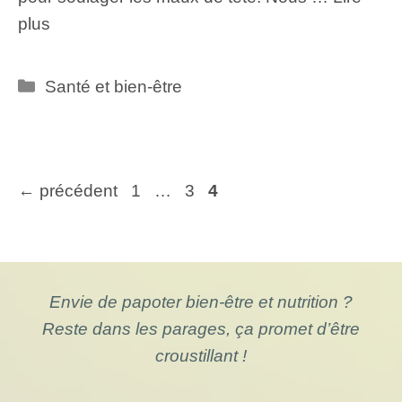
plus
Catégories
Santé et bien-être
Page
Page
Page
←
précédent
1
…
3
4
Envie de papoter bien-être et nutrition ?
Reste dans les parages, ça promet d’être
croustillant !