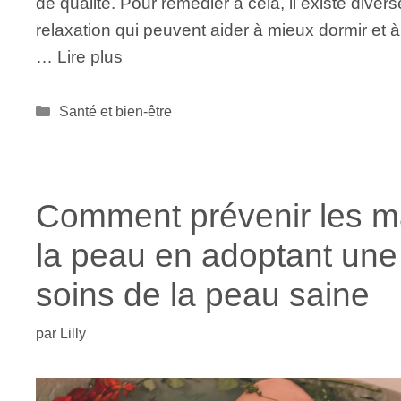
de qualité. Pour remédier à cela, il existe dive
relaxation qui peuvent aider à mieux dormir et à
…
Lire plus
Catégories
Santé et bien-être
Comment prévenir les m
la peau en adoptant une
soins de la peau saine
par
Lilly