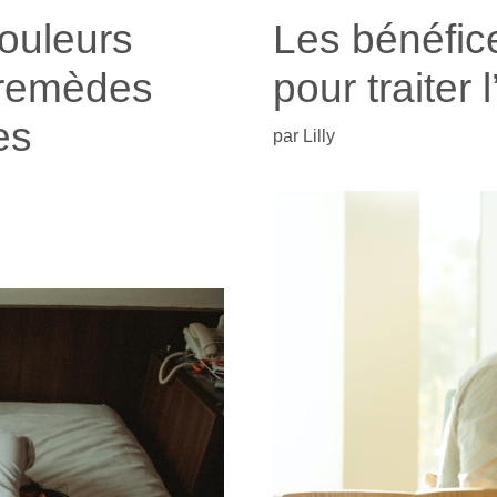
ouleurs
Les bénéfice
 remèdes
pour traiter 
es
par
Lilly