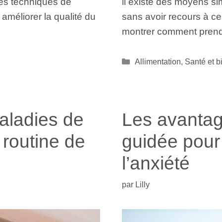
rses techniques de
il existe des moyens si
 améliorer la qualité du
sans avoir recours à ce
montrer comment pren
Catégories
Allimentation
,
Santé et b
aladies de
Les avantag
 routine de
guidée pour 
l’anxiété
par
Lilly