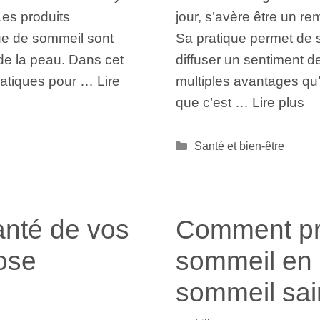
Les produits
jour, s’avère être un re
que de sommeil sont
Sa pratique permet de 
 de la peau. Dans cet
diffuser un sentiment d
pratiques pour …
Lire
multiples avantages qu’
que c’est …
Lire plus
Catégories
Santé et bien-être
anté de vos
Comment pré
rose
sommeil en 
sommeil sa